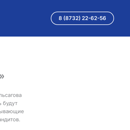
8 (8732) 22-62-56
»
льсагова
ь будут
азывающие
андитов.