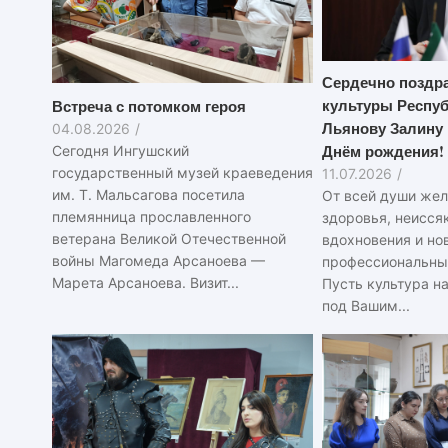
Сердечно поздр
культуры Респу
Встреча с потомком героя
Льянову Залину
04.08.2026
/
Днём рождения!
Сегодня Ингушский
государственный музей краеведения
11.07.2026
/
им. Т. Мальсагова посетила
От всей души жел
племянница прославленного
здоровья, неисся
ветерана Великой Отечественной
вдохновения и но
войны Магомеда Арсаноева —
профессиональны
Марета Арсаноева. Визит...
Пусть культура н
под Вашим...