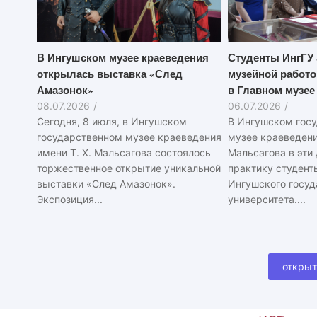
В Ингушском музее краеведения
Студенты ИнгГУ 
открылась выставка «След
музейной работо
Амазонок»
в Главном музее
08.07.2026
/
06.07.2026
/
Сегодня, 8 июля, в Ингушском
В Ингушском гос
государственном музее краеведения
музее краеведения
имени Т. Х. Мальсагова состоялось
Мальсагова в эти
торжественное открытие уникальной
практику студент
выставки «След Амазонок».
Ингушского госуд
Экспозиция...
университета....
открыт