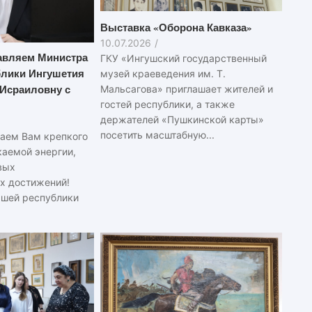
Выставка «Оборона Кавказа»
10.07.2026
/
авляем Министра
ГКУ «Ингушский государственный
блики Ингушетия
музей краеведения им. Т.
 Исраиловну с
Мальсагова» приглашает жителей и
гостей республики, а также
держателей «Пушкинской карты»
посетить масштабную...
аем Вам крепкого
каемой энергии,
вых
х достижений!
ашей республики