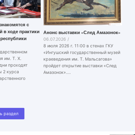
знакомятся с
й в ходе практики
Анонс выставки «След Амазонок»
 республики
06.07.2026
/
8 июля 2026 г. 11:00 в стенах ГКУ
ударственном
«Ингушский государственный музей
 им. Т. Х.
краеведения им. Т. Мальсагова»
 дни проходят
пройдет открытие выставки «След
ы 2 курса
Амазонок»....
арственного
ь раздел