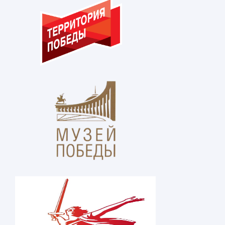
В Ингушском государственном м
Т. Х. Мальсагова состоял