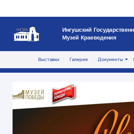
Ингушский Государствен
Музей Краеведения
Выставки
Галерея
Документы