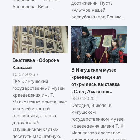
достижений! Пусть
Арсаноева. Визит...
культура нашей
республики под Вашим...
Выставка «Оборона
Кавказа»
В Ингушском музее
10.07.2026
/
краеведения
ГКУ «Ингушский
открылась выставка
государственный музей
«След Амазонок»
краеведения им. Т.
08.07.2026
/
Мальсагова» приглашает
Сегодня, 8 июля, в
жителей и гостей
Ингушском
республики, а также
государственном музее
держателей
краеведения имени Т. Х.
«Пушкинской карты»
Мальсагова состоялось
посетить масштабную...
торжественное открытие