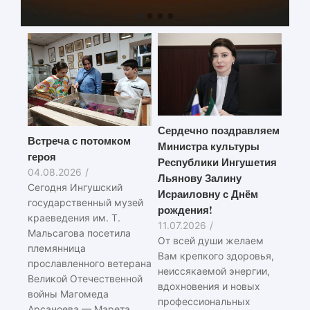
Сердечно поздравляем
Встреча с потомком
Министра культуры
героя
Республики Ингушетия
04.08.2026
/
Льянову Залину
Сегодня Ингушский
Исраиловну с Днём
государственный музей
рождения!
краеведения им. Т.
11.07.2026
/
Мальсагова посетила
От всей души желаем
племянница
Вам крепкого здоровья,
прославленного ветерана
неиссякаемой энергии,
Великой Отечественной
вдохновения и новых
войны Магомеда
профессиональных
Арсаноева — Марета