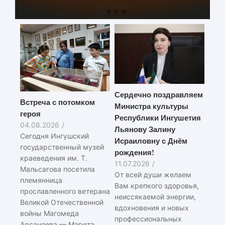
Сердечно поздравляем
Встреча с потомком
Министра культуры
героя
Республики Ингушетия
04.08.2026
/
Льянову Залину
Сегодня Ингушский
Исраиловну с Днём
государственный музей
рождения!
краеведения им. Т.
11.07.2026
/
Мальсагова посетила
От всей души желаем
племянница
Вам крепкого здоровья,
прославленного ветерана
неиссякаемой энергии,
Великой Отечественной
вдохновения и новых
войны Магомеда
профессиональных
Арсаноева — Марета