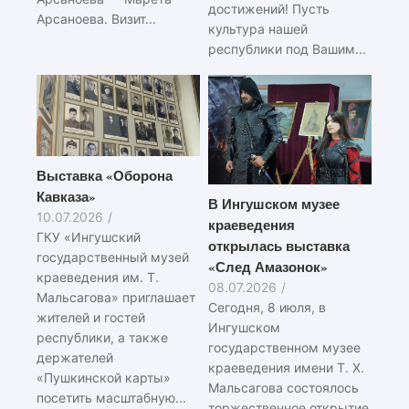
достижений! Пусть
Арсаноева. Визит...
культура нашей
республики под Вашим...
Выставка «Оборона
Кавказа»
В Ингушском музее
10.07.2026
/
краеведения
ГКУ «Ингушский
открылась выставка
государственный музей
«След Амазонок»
краеведения им. Т.
08.07.2026
/
Мальсагова» приглашает
Сегодня, 8 июля, в
жителей и гостей
Ингушском
республики, а также
государственном музее
держателей
краеведения имени Т. Х.
«Пушкинской карты»
Мальсагова состоялось
посетить масштабную...
торжественное открытие