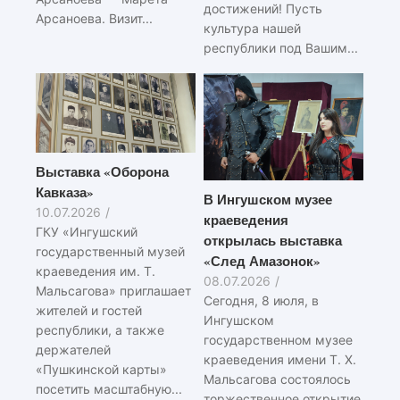
достижений! Пусть
Арсаноева. Визит...
культура нашей
республики под Вашим...
Выставка «Оборона
Кавказа»
В Ингушском музее
10.07.2026
/
краеведения
ГКУ «Ингушский
открылась выставка
государственный музей
«След Амазонок»
краеведения им. Т.
08.07.2026
/
Мальсагова» приглашает
Сегодня, 8 июля, в
жителей и гостей
Ингушском
республики, а также
государственном музее
держателей
краеведения имени Т. Х.
«Пушкинской карты»
Мальсагова состоялось
посетить масштабную...
торжественное открытие