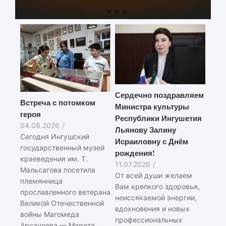
Сердечно поздравляем
Встреча с потомком
Министра культуры
героя
Республики Ингушетия
04.08.2026
/
Льянову Залину
Сегодня Ингушский
Исраиловну с Днём
государственный музей
рождения!
краеведения им. Т.
11.07.2026
/
Мальсагова посетила
От всей души желаем
племянница
Вам крепкого здоровья,
прославленного ветерана
неиссякаемой энергии,
Великой Отечественной
вдохновения и новых
войны Магомеда
профессиональных
Арсаноева — Марета