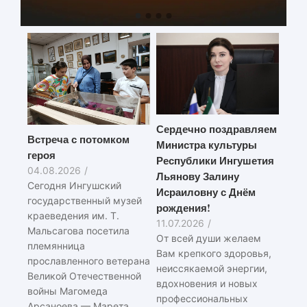
Сердечно поздравляем
Встреча с потомком
Министра культуры
героя
Республики Ингушетия
04.08.2026
/
Льянову Залину
Сегодня Ингушский
Исраиловну с Днём
государственный музей
рождения!
краеведения им. Т.
11.07.2026
/
Мальсагова посетила
От всей души желаем
племянница
Вам крепкого здоровья,
прославленного ветерана
неиссякаемой энергии,
Великой Отечественной
вдохновения и новых
войны Магомеда
профессиональных
Арсаноева — Марета