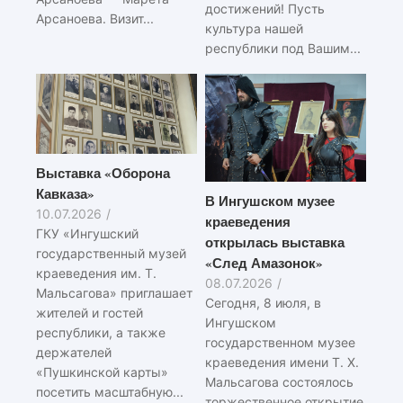
достижений! Пусть
Арсаноева. Визит...
культура нашей
республики под Вашим...
Выставка «Оборона
Кавказа»
В Ингушском музее
10.07.2026
/
краеведения
ГКУ «Ингушский
открылась выставка
государственный музей
«След Амазонок»
краеведения им. Т.
08.07.2026
/
Мальсагова» приглашает
Сегодня, 8 июля, в
жителей и гостей
Ингушском
республики, а также
государственном музее
держателей
краеведения имени Т. Х.
«Пушкинской карты»
Мальсагова состоялось
посетить масштабную...
торжественное открытие