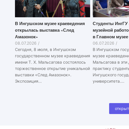
В Ингушском музее краеведения
Студенты ИнгГУ 
открылась выставка «След
музейной работо
Амазонок»
в Главном музее
08.07.2026
/
06.07.2026
/
Сегодня, 8 июля, в Ингушском
В Ингушском гос
государственном музее краеведения
музее краеведения
имени Т. Х. Мальсагова состоялось
Мальсагова в эти
торжественное открытие уникальной
практику студент
выставки «След Амазонок».
Ингушского госуд
Экспозиция...
университета....
открыт