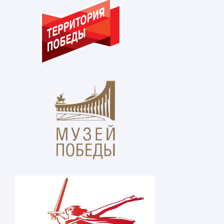
В Ингушском государственном м
Т. Х. Мальсагова состоял