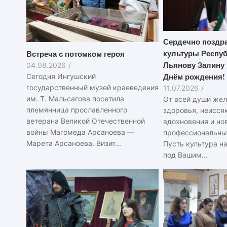
Сердечно поздр
культуры Респу
Встреча с потомком героя
Льянову Залину
04.08.2026
/
Днём рождения!
Сегодня Ингушский
государственный музей краеведения
11.07.2026
/
им. Т. Мальсагова посетила
От всей души жел
племянница прославленного
здоровья, неисся
ветерана Великой Отечественной
вдохновения и но
войны Магомеда Арсаноева —
профессиональны
Марета Арсаноева. Визит...
Пусть культура н
под Вашим...