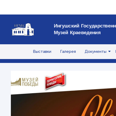
Ингушский Государствен
Музей Краеведения
Выставки
Галерея
Документы