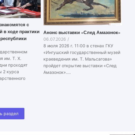
знакомятся с
й в ходе практики
Анонс выставки «След Амазонок»
 республики
06.07.2026
/
8 июля 2026 г. 11:00 в стенах ГКУ
ударственном
«Ингушский государственный музей
 им. Т. Х.
краеведения им. Т. Мальсагова»
 дни проходят
пройдет открытие выставки «След
ы 2 курса
Амазонок»....
арственного
ь раздел