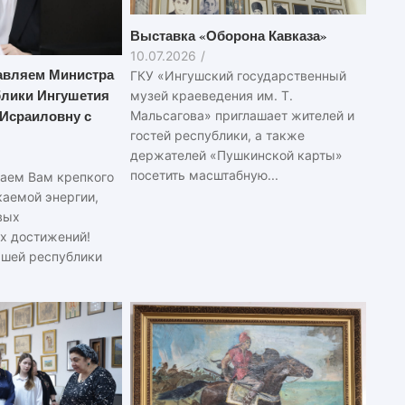
Выставка «Оборона Кавказа»
10.07.2026
/
авляем Министра
ГКУ «Ингушский государственный
блики Ингушетия
музей краеведения им. Т.
 Исраиловну с
Мальсагова» приглашает жителей и
гостей республики, а также
держателей «Пушкинской карты»
посетить масштабную...
аем Вам крепкого
каемой энергии,
вых
х достижений!
ашей республики