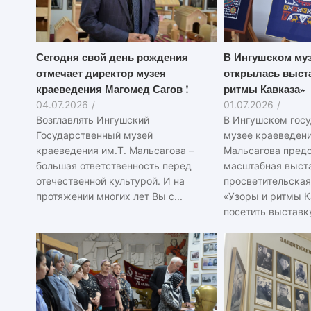
Сегодня свой день рождения
В Ингушском муз
отмечает директор музея
открылась выста
краеведения Магомед Сагов !
ритмы Кавказа»
04.07.2026
/
01.07.2026
/
Возглавлять Ингушский
В Ингушском гос
Государственный музей
музее краеведения
краеведения им.Т. Мальсагова –
Мальсагова пред
большая ответственность перед
масштабная выст
отечественной культурой. И на
просветительская
протяжении многих лет Вы с...
«Узоры и ритмы К
посетить выставку 