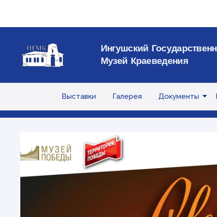
Ингушский Государствен
Музей Краеведения
Выставки
Галерея
Документы