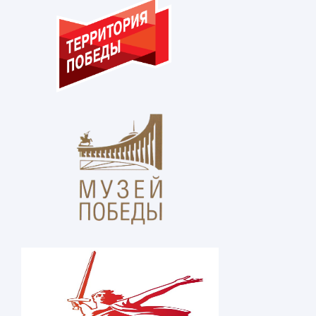
В Ингушском государственном м
Т. Х. Мальсагова состоял