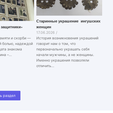
Старинные украшение ингушских
 защитники»
женщин
17.06.2026
/
амяти и скорби —
История возникновения украшений
й болью, надеждой
говорит нам о том, что
дата знакома
первоначально украшать себя
на –...
начали мужчины, а не женщины.
Именно украшения позволяли
отличить...
ь раздел