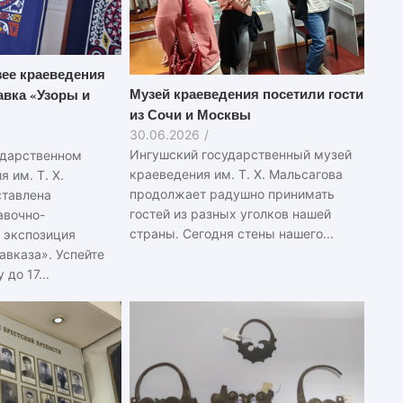
ее краеведения
Музей краеведения посетили гости
вка «Узоры и
из Сочи и Москвы
30.06.2026
/
Ингушский государственный музей
ударственном
краеведения им. Т. Х. Мальсагова
 им. Т. Х.
продолжает радушно принимать
ставлена
гостей из разных уголков нашей
авочно-
страны. Сегодня стены нашего...
 экспозиция
авказа». Успейте
до 17...