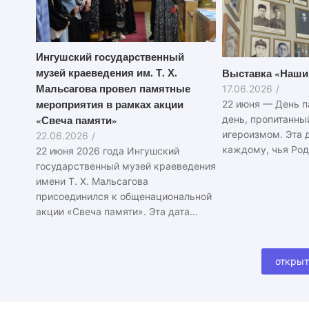
Ингушский государственный
музей краеведения им. Т. Х.
Выставка «Наши
Мальсагова провел памятные
17.06.2026
/
мероприятия в рамках акции
22 июня — День п
«Свеча памяти»
день, пропитанны
игероизмом. Эта 
22.06.2026
/
каждому, чья Роди
22 июня 2026 года Ингушский
государственный музей краеведения
имени Т. Х. Мальсагова
присоединился к общенациональной
акции «Свеча памяти». Эта дата...
открыт