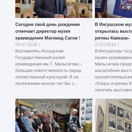
Сегодня свой день рождения
В Ингушском муз
отмечает директор музея
открылась выста
краеведения Магомед Сагов !
ритмы Кавказа»
04.07.2026
/
01.07.2026
/
Возглавлять Ингушский
В Ингушском гос
Государственный музей
музее краеведения
краеведения им.Т. Мальсагова –
Мальсагова пред
большая ответственность перед
масштабная выст
отечественной культурой. И на
просветительская
протяжении многих лет Вы с...
«Узоры и ритмы К
посетить выставку 