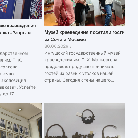
ее краеведения
Музей краеведения посетили гости
вка «Узоры и
из Сочи и Москвы
30.06.2026
/
Ингушский государственный музей
ударственном
краеведения им. Т. Х. Мальсагова
 им. Т. Х.
продолжает радушно принимать
ставлена
гостей из разных уголков нашей
авочно-
страны. Сегодня стены нашего...
 экспозиция
авказа». Успейте
до 17...