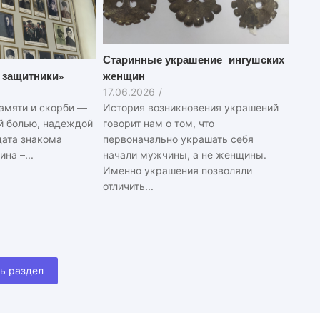
Старинные украшение ингушских
 защитники»
женщин
17.06.2026
/
амяти и скорби —
История возникновения украшений
й болью, надеждой
говорит нам о том, что
дата знакома
первоначально украшать себя
на –...
начали мужчины, а не женщины.
Именно украшения позволяли
отличить...
ь раздел