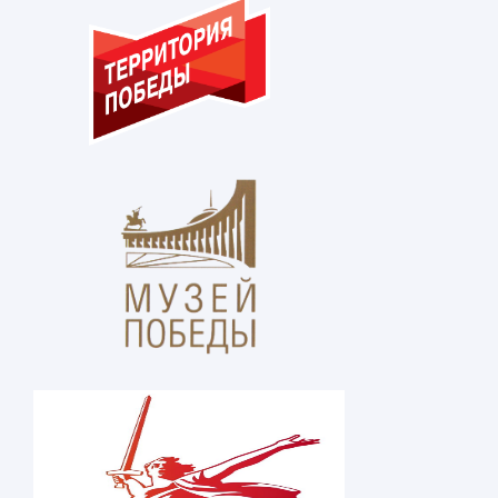
В Ингушском государственном м
Т. Х. Мальсагова состоял