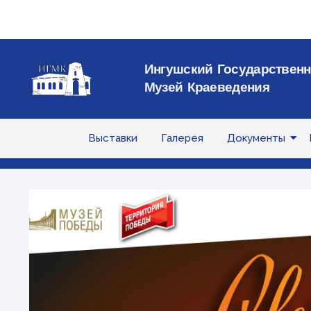
Ингушский Государствен
Музей Краеведения
Выставки
Галерея
Документы