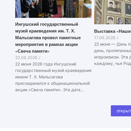
Ингушский государственный
музей краеведения им. Т. Х.
Выставка «Наши
Мальсагова провел памятные
17.06.2026
/
мероприятия в рамках акции
22 июня — День п
«Свеча памяти»
день, пропитанны
игероизмом. Эта 
22.06.2026
/
каждому, чья Роди
22 июня 2026 года Ингушский
государственный музей краеведения
имени Т. Х. Мальсагова
присоединился к общенациональной
акции «Свеча памяти». Эта дата...
открыт