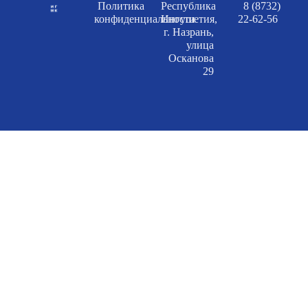
Политика
Республика
8 (8732)
конфиденциальности
Ингушетия,
22-62-56
г. Назрань,
улица
Осканова
29