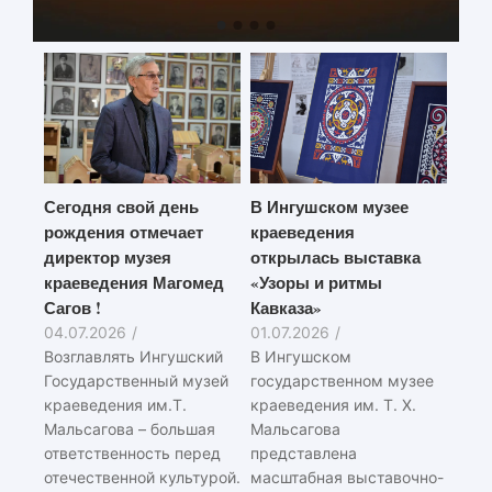
Сегодня свой день
В Ингушском музее
рождения отмечает
краеведения
директор музея
открылась выставка
краеведения Магомед
«Узоры и ритмы
Сагов !
Кавказа»
04.07.2026
/
01.07.2026
/
Возглавлять Ингушский
В Ингушском
Государственный музей
государственном музее
краеведения им.Т.
краеведения им. Т. Х.
Мальсагова – большая
Мальсагова
ответственность перед
представлена
отечественной культурой.
масштабная выставочно-