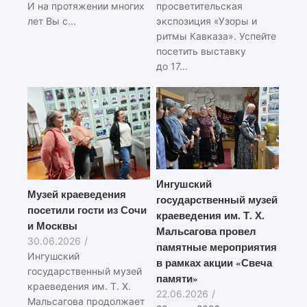
И на протяжении многих
просветительская
лет Вы с...
экспозиция «Узоры и
ритмы Кавказа». Успейте
посетить выставку
до 17...
Ингушский
Музей краеведения
государственный музей
посетили гости из Сочи
краеведения им. Т. Х.
и Москвы
Мальсагова провел
30.06.2026
/
памятные мероприятия
Ингушский
в рамках акции «Свеча
государственный музей
памяти»
краеведения им. Т. Х.
22.06.2026
/
Мальсагова продолжает