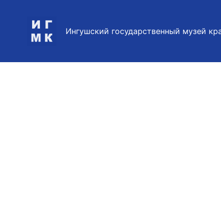
Перейти
к
Ингушский государственный музей кр
содержимому