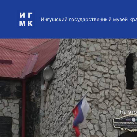
Перейти
к
Ингушский государственный музей кр
содержимому
На эт