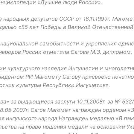
энциклопедии «Лучшие люди России».
народных депутатов СССР от 18.11.1999г. Магоме
алью «55 лет Победы в Великой Отечественной в
 национальной самобытности и укрепления единс
народов России отметила Сагова М.З. дипломом.
нии культурного наследия Ингушетии и многолет
езидентом РИ Магомету Сагову присвоено почетн
отник культуры Республики Ингушетия».
а» за выдающиеся заслуги 10.11.2008г. за № 632/
.05.2007г. Сагов Магомет награжден орденом «За
ия ингушского народа.Награжден медалью «В пам
ьства на право ношения медали на основании Ук