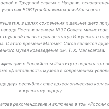
оевой и Трудовой славы» г. Назрани, основателем
, участник ВОВТуганХаджимоховичМальсагов.
гушетия, в целях сохранения и дальнейшего при
 народа Постановлением №37 Совета министров Р
 трудовой славы» придан статус Ингушского гос
ова. С этого времени Магомет Сагов является ди
енного музея краеведения им. Т. X. Мальсагова.
лификации в Российском Институте переподготов
теме «Деятельность музеев в современных услови
ада двух республик спас археологическую колл
ингушскому народу.
агова рекомендована и включена в том «России 