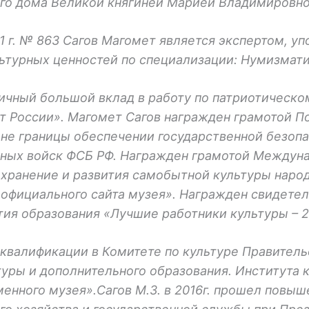
го дома Великой княгиней Марией Владимировно
11 г. № 863 Сагов Магомет является экспертом, 
ьтурных ценностей по специализации: Нумизмат
ичный большой вклад в работу по патриотическо
т России». Магомет Сагов награжден грамотой П
не границы обеспечении государственной безопас
чных войск ФСБ РФ. Награжден грамотой Междун
хранение и развития самобытной культуры наро
 официального сайта музея». Награжден свидет
тия образования «Лучшие работники культуры – 
валификации в Комитете по культуре Правитель
уры и дополнительного образования. Института 
енного музея».Сагов М.З. в 2016г. прошел повыш