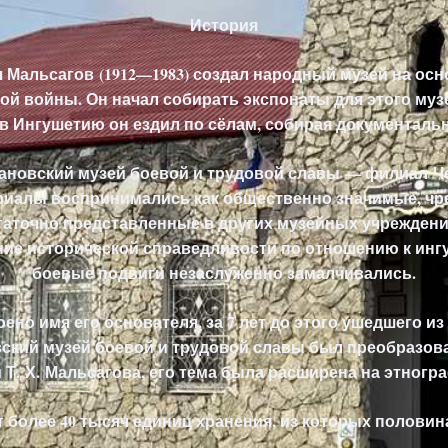
История
ч Мальсагов (1912—1983) создал народный музей на о
вой войны
. Он начал собирать экспонаты для этого муз
в Ингушетию он ездил по сёлам, собирая документаль
рановский музей боевой и трудовой славы — филиал Ч
ериалы воспринимались как общественно значимые, чр
таточно представленные в других музейных учреждени
ние исторической справедливости по отношению к ингу
боевые подвиги незаслуженно замалчивались.
оено имя его основателя, за 7 лет до этого ушедшего и
овский музей боевой и трудовой славы был преобразов
 Т. Х. Мальсагова
, его тема была расширена на этног
 более 40 тысяч единиц хранения, из которых полови