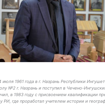
4 июля 1961 года в г. Назрань Республики Ингуше
олу №2 г. Назрань и поступил в Чечено-Ингушск
нчил, в 1983 году с присвоением квалификации пр
 РИ, где проработал учителем истории и географи