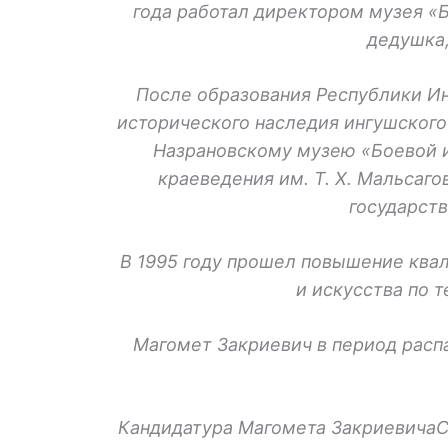
года работал директором музея «Б
дедушка
После образования Республики Ин
исторического наследия ингушского
Назрановскому музею «Боевой и
краеведения им. Т. X. Мальсаг
государств
В 1995 году прошел повышение ква
и искусства по 
Магомет Закриевич в период расп
Кандидатура Магомета ЗакриевичаС