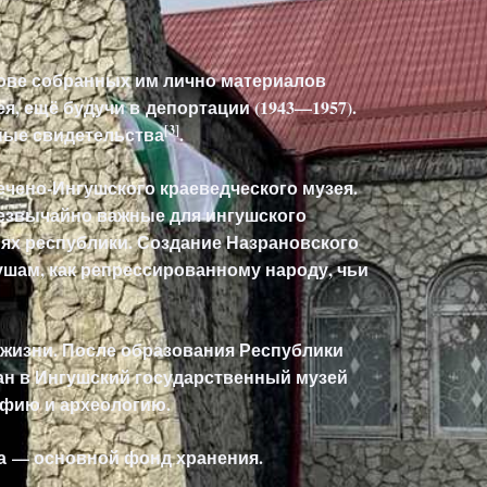
снове собранных им лично материалов
ея, ещё будучи в депортации (1943—1957).
[
3
]
ные свидетельства
.
ечено-Ингушского краеведческого музея.
езвычайно важные для ингушского
ях республики. Создание Назрановского
шам, как репрессированному народу, чьи
з жизни. После образования Республики
ан в Ингушский государственный музей
рафию и археологию
.
на — основной фонд хранения
.