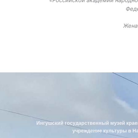
«Российской академии народно
Феде
Женат
Ингушский государственный музей краев
учреждение культуры в На