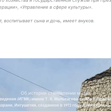
го хозяйства и государственной службы при Пре
рации», «Управление в сфере культуры».
, воспитывает сына и дочь, имеет внуков.
Об истории становлении музея
едения (ИГМК) имени Т. Х. Мальсагова, ранее Назрано
зрани, Ингушетия, созданное в 1972 году и имеющее нын