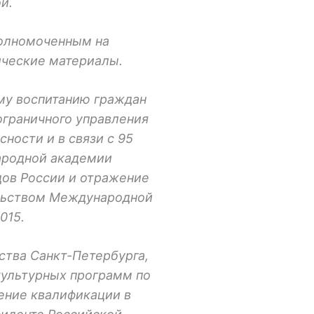
й.
уполномоченным на
ические материалы.
му воспитанию граждан
ограничного управления
ности и в связи с 95
ародной академии
дов России и отражение
ельством Международной
2015.
ства Санкт-Петербурга,
культурных программ по
ение квалификации в