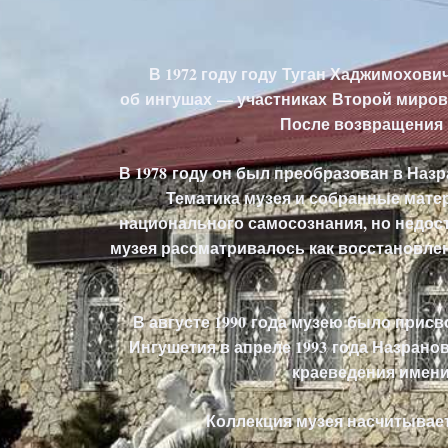
В 1972 году году Туган Хаджимохови
об ингушах — участниках Второй миро
После возвращения 
В 1978 году он был преобразован в Наз
Тематика музея и собранные мат
национального самосознания, но недос
музея рассматривалось как восстановле
В августе 1990 года музею было присв
Ингушетия в апреле 1993 года Назран
краеведения имени
Коллекция музея насчитывает