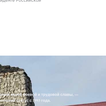
зиденте Российской
вский музей боевой и трудовой славы, —
ешний статус с 1993 года.