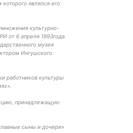
 которого являлся его
умножения культурно-
И от 6 апреля 1993года
ударственного музея
ректором Ингушского
ки работников культуры
ях».
екцию, принадлежащую
славные сыны и дочери»