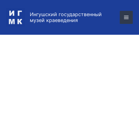
Перейти
к
Ингушский государственный
содержимому
музей краеведения